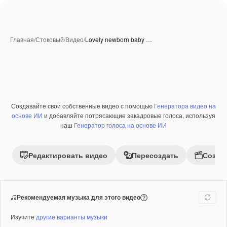
Главная
/
Стоковый
/
Видео
/
Lovely newborn baby …
Создавайте свои собственные видео с помощью
Генератора видео на
Премиум
основе ИИ
и добавляйте потрясающие закадровые голоса, используя
наш
Генератор голоса на основе ИИ
Редактировать видео
Пересоздать
Созда
Рекомендуемая музыка для этого видео
Изучите
другие варианты музыки