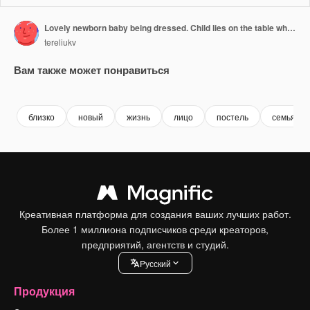
Lovely newborn baby being dressed. Child lies on the table while nurse in gloves puts mittens on tiny hands and other nurse takes care of navel.
tereliukv
Вам также может понравиться
Premium
Premium
Premium
Premium
близко
новый
жизнь
лицо
постель
семья
Креативная платформа для создания ваших лучших работ.
Более 1 миллиона подписчиков среди креаторов,
предприятий, агентств и студий.
Pусский
Продукция