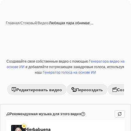
Главная
/
Стоковый
/
Видео
/
Любящая пара обнимае…
Создавайте свои собственные видео с помощью
Генератора видео на
Премиум
основе ИИ
и добавляйте потрясающие закадровые голоса, используя
наш
Генератор голоса на основе ИИ
Редактировать видео
Пересоздать
Созда
Рекомендуемая музыка для этого видео
Hierbabuena