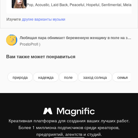
Pop
,
Acoustic
,
Laid Back
,
Peaceful
,
Hopeful
,
Sentimental
,
Melancho
Изучите
другие варианты музыки
Любящая пара обнимает беременную женщину в поле на закате
ProstoProfi )
Вам также может понравиться
Premium
Premium
Premium
Premium
природа
надежда
поле
заход солнца
семья
Креативная платформа для создания ваших лучших работ.
Более 1 миллиона подписчиков среди креаторов,
предприятий, агентств и студий.