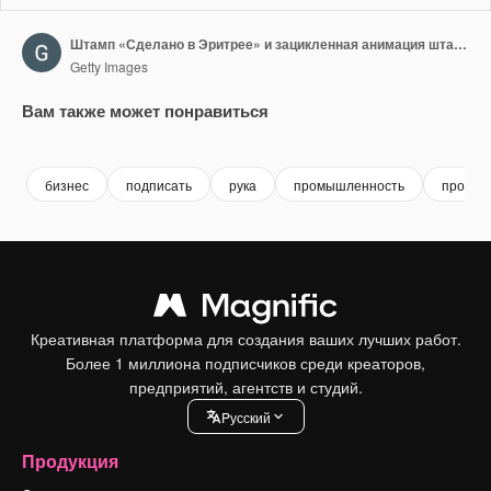
Штамп «Сделано в Эритрее» и зацикленная анимация штамповки
Getty Images
Вам также может понравиться
Premium
Premium
Premium
Premium
бизнес
подписать
рука
промышленность
произв
Креативная платформа для создания ваших лучших работ.
Более 1 миллиона подписчиков среди креаторов,
предприятий, агентств и студий.
Pусский
Продукция