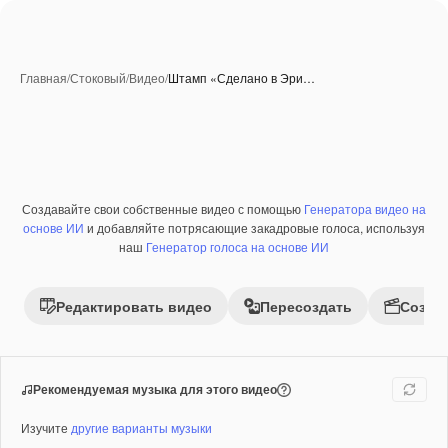
Главная
/
Стоковый
/
Видео
/
Штамп «Сделано в Эри…
Создавайте свои собственные видео с помощью
Генератора видео на
Премиум
основе ИИ
и добавляйте потрясающие закадровые голоса, используя
наш
Генератор голоса на основе ИИ
Редактировать видео
Пересоздать
Созда
Рекомендуемая музыка для этого видео
Изучите
другие варианты музыки