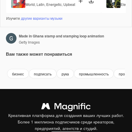
World
,
Latin
,
Energetic
,
Upbeat
Electro
Изучите
другие варианты музыки
Made in Ghana stamp and stamping loop animation
Getty Images
Вам также может понравиться
Premium
Premium
Premium
Premium
бизнес
подписать
рука
промышленность
произв
Креативная платформа для создания ваших лучших работ.
Более 1 миллиона подписчиков среди креаторов,
предприятий, агентств и студий.