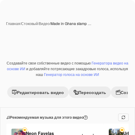
Главная
/
Стоковый
/
Видео
/
Made in Ghana stamp …
Создавайте свои собственные видео с помощью
Генератора видео на
Премиум
основе ИИ
и добавляйте потрясающие закадровые голоса, используя
наш
Генератор голоса на основе ИИ
Редактировать видео
Пересоздать
Созда
Рекомендуемая музыка для этого видео
Neon Favelas
Urban