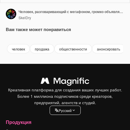
Человек, разговаривающий с мегафоном, громко объявляющий новости, рекламирующий пустое место.
SkelDry
Вам также может понравиться
Premium
Premium
Premium
Premium
человек
продажа
общественности
анонсировать
Креативная платформа для создания ваших лучших работ.
Более 1 миллиона подписчиков среди креаторов,
предприятий, агентств и студий.
Pусский
Продукция