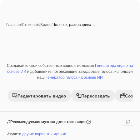
Главная
/
Стоковый
/
Видео
/
Человек, разговарива…
Создавайте свои собственные видео с помощью
Генератора видео на
Премиум
основе ИИ
и добавляйте потрясающие закадровые голоса, используя
наш
Генератор голоса на основе ИИ
Редактировать видео
Пересоздать
Созда
Рекомендуемая музыка для этого видео
Изучите
другие варианты музыки