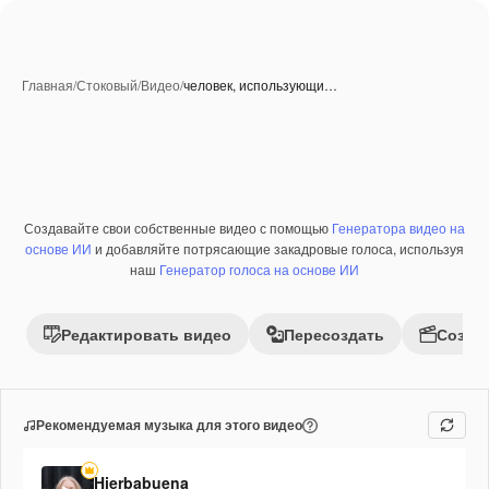
Главная
/
Стоковый
/
Видео
/
человек, использующи…
Создавайте свои собственные видео с помощью
Генератора видео на
Премиум
основе ИИ
и добавляйте потрясающие закадровые голоса, используя
наш
Генератор голоса на основе ИИ
Редактировать видео
Пересоздать
Созда
Рекомендуемая музыка для этого видео
Hierbabuena