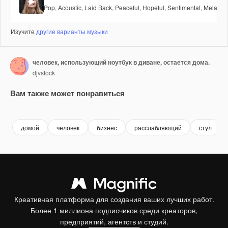
Pop
,
Acoustic
,
Laid Back
,
Peaceful
,
Hopeful
,
Sentimental
,
Melancho
Изучите
другие варианты музыки
человек, использующий ноутбук в диване, остается дома.
djvstock
Вам также может понравиться
Premium
Premium
Сгенерировано с помощью ИИ
Premium
Premium
домой
человек
бизнес
расслабляющий
стул
Креативная платформа для создания ваших лучших работ.
Более 1 миллиона подписчиков среди креаторов,
предприятий, агентств и студий.