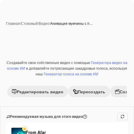
Главная
/
Стоковый
/
Видео
/
Анимация мужчины с п…
Создавайте свои собственные видео с помощью
Генератора видео на
Премиум
основе ИИ
и добавляйте потрясающие закадровые голоса, используя
наш
Генератор голоса на основе ИИ
Редактировать видео
Пересоздать
Созда
Рекомендуемая музыка для этого видео
From Afar