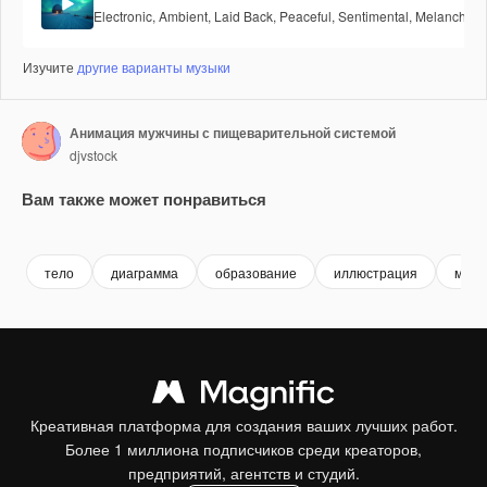
Electronic
,
Ambient
,
Laid Back
,
Peaceful
,
Sentimental
,
Melancholic
Изучите
другие варианты музыки
Анимация мужчины с пищеварительной системой
djvstock
Вам также может понравиться
Premium
Premium
Premium
Premium
тело
диаграмма
образование
иллюстрация
меди
Креативная платформа для создания ваших лучших работ.
Более 1 миллиона подписчиков среди креаторов,
предприятий, агентств и студий.