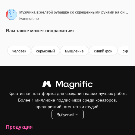
Мужчина в желтой рубашке со скрещенными руками на синем фоне
ivanmoreno
Вам также может понравиться
Premium
Premium
Premium
Premium
человек
серьезный
мышление
синий фон
скреще
Креативная платформа для создания ваших лучших работ.
Более 1 миллиона подписчиков среди креаторов,
предприятий, агентств и студий.
Pусский
Продукция