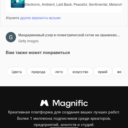
Electronic
,
Ambient
,
Laid Back
,
Peaceful
,
Sentimental
,
Melancholic
Изучите
другие варианты музыки
Мандариновый узор в геометрической сетке на оранжевом фоне. Простая зацикленная моушн-графика, анимация натуральных фруктов
Getty Images
Вам также может понравиться
Premium
Premium
Premium
Premium
Цвета
природа
лето
искусство
яркий
желты
Креативная платформа для создания ваших лучших работ.
Более 1 миллиона подписчиков среди креаторов,
предприятий, агентств и студий.