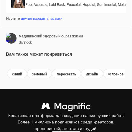
Pop
,
Acoustic
,
Laid Back
,
Peaceful
,
Hopeful
,
Sentimental
,
Melancho
Изучите
другие варианты музыки
медицинский здоровый образ жизни
djvstock
Вам также может понравиться
Premium
Premium
Premium
Premium
синий
зеленый
пересекать
дизайн
условное обо
Креативная платформа для создания ваших лучших работ.
Более 1 миллиона подписчиков среди креаторов,
предприятий, агентств и студий.