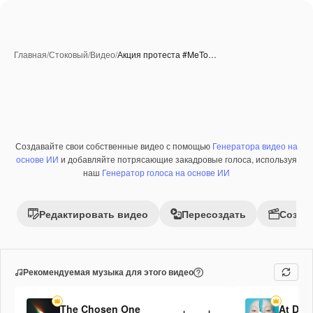
Главная
/
Стоковый
/
Видео
/
Акция протеста #MeTo…
Создавайте свои собственные видео с помощью
Генератора видео на
Премиум
основе ИИ
и добавляйте потрясающие закадровые голоса, используя
наш
Генератор голоса на основе ИИ
Редактировать видео
Пересоздать
Созда
Рекомендуемая музыка для этого видео
The Chosen One
At Daw