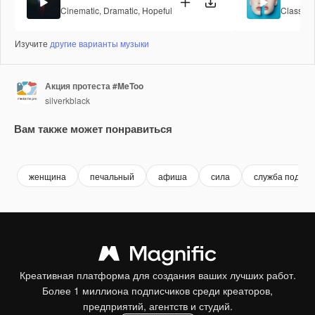
Cinematic
,
Dramatic
,
Hopeful
Classica
Изучите
другие варианты музыки
Акция протеста #MeToo
silverkblack
Вам также может понравиться
Premium
Premium
Premium
Premium
женщина
печальный
афиша
сила
служба поддер
Креативная платформа для создания ваших лучших работ.
Более 1 миллиона подписчиков среди креаторов,
предприятий, агентств и студий.