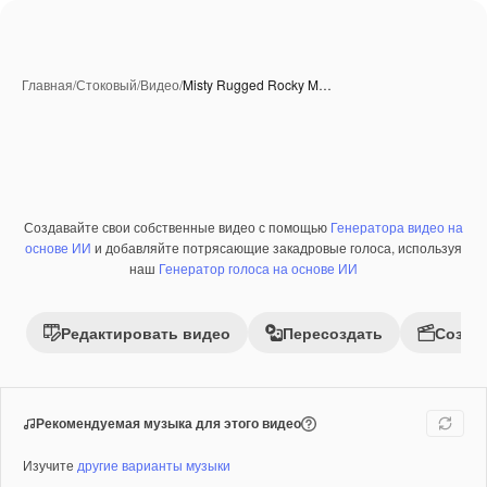
Главная
/
Стоковый
/
Видео
/
Misty Rugged Rocky M…
Создавайте свои собственные видео с помощью
Генератора видео на
Премиум
основе ИИ
и добавляйте потрясающие закадровые голоса, используя
наш
Генератор голоса на основе ИИ
Редактировать видео
Пересоздать
Созда
Рекомендуемая музыка для этого видео
Изучите
другие варианты музыки