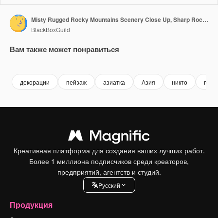
Misty Rugged Rocky Mountains Scenery Close Up, Sharp Rocks and Bare Rugged Mountain Landscape Close Up in Himalayas Mountains in Nepal
BlackBoxGuild
Вам также может понравиться
Premium
Premium
Premium
Premium
декорации
пейзаж
азиатка
Азия
никто
горн
Креативная платформа для создания ваших лучших работ.
Более 1 миллиона подписчиков среди креаторов,
предприятий, агентств и студий.
Pусский
Продукция