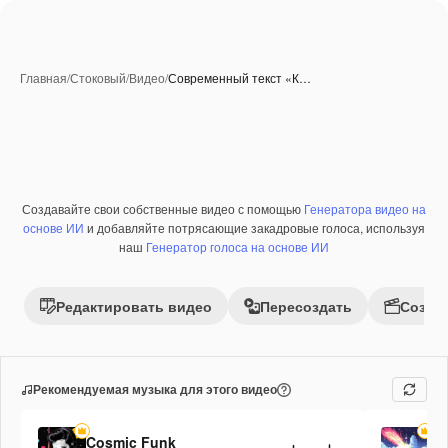
Главная
/
Стоковый
/
Видео
/
Современный текст «К…
Создавайте свои собственные видео с помощью
Генератора видео на
Премиум
основе ИИ
и добавляйте потрясающие закадровые голоса, используя
наш
Генератор голоса на основе ИИ
Редактировать видео
Пересоздать
Созда
Рекомендуемая музыка для этого видео
Cosmic Funk
Fi