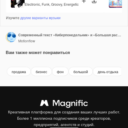
Electronic
,
Funk
,
Groovy
,
Energetic
Po
Изучите
другие варианты музыки
Современный текст «Киберпонедельник» и «Большая распродажа» на черном градиенте
Motionflow
Вам также может понравиться
Premium
Premium
Premium
Premium
продажа
бизнес
фон
большой
день отдыха
Креативная платформа для создания ваших лучших работ.
Более 1 миллиона подписчиков среди креаторов,
предприятий, агентств и студий.