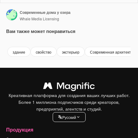
Современные дома у озера
Whale Media Licensing
Вам также может понравиться
Premium
Premium
Сгенерировано с помощью ИИ
Premium
Premium
Сгенериров
здание
свойство
экстерьер
Современная архитектура
Креативная платформа для создания ваших лучших работ.
Более 1 миллиона подписчиков среди креаторов,
предприятий, агентств и студий.
Pусский
Продукция