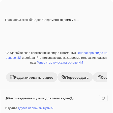
Главная
/
Стоковый
/
Видео
/
Современные дома у о…
Созданные при помощи ИИ
Создавайте свои собственные видео с помощью
Генератора видео на
Премиум
основе ИИ
и добавляйте потрясающие закадровые голоса, используя
наш
Генератор голоса на основе ИИ
Редактировать видео
Пересоздать
Созда
Рекомендуемая музыка для этого видео
Изучите
другие варианты музыки