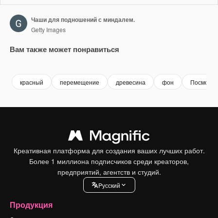
Чаши для подношений с миндалем.
Getty Images
Вам также может понравиться
Premium
Premium
Premium
Premium
красный
перемещение
древесина
фон
Посмотре
Креативная платформа для создания ваших лучших работ.
Более 1 миллиона подписчиков среди креаторов,
предприятий, агентств и студий.
Pусский
Продукция