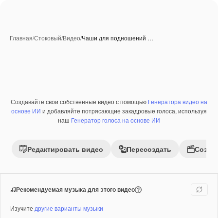
Главная
/
Стоковый
/
Видео
/
Чаши для подношений …
Создавайте свои собственные видео с помощью
Генератора видео на
Премиум
основе ИИ
и добавляйте потрясающие закадровые голоса, используя
наш
Генератор голоса на основе ИИ
Редактировать видео
Пересоздать
Созда
Рекомендуемая музыка для этого видео
Изучите
другие варианты музыки