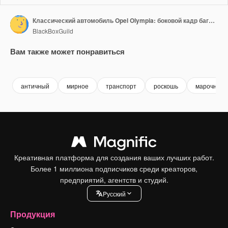
Классический автомобиль Opel Olympia: боковой кадр багажника на закате, снятый со слайдера, замедленная съемка 50 кадров в секунду
BlackBoxGuild
Вам также может понравиться
Premium
Premium
Premium
Premium
античный
мирное
транспорт
роскошь
марочный
Креативная платформа для создания ваших лучших работ.
Более 1 миллиона подписчиков среди креаторов,
предприятий, агентств и студий.
Pусский
Продукция