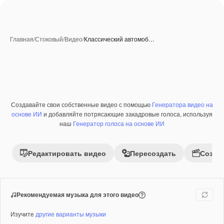
Главная
/
Стоковый
/
Видео
/
Классический автомоб…
Создавайте свои собственные видео с помощью
Генератора видео на
Премиум
основе ИИ
и добавляйте потрясающие закадровые голоса, используя
наш
Генератор голоса на основе ИИ
Редактировать видео
Пересоздать
Созда
Рекомендуемая музыка для этого видео
Изучите
другие варианты музыки