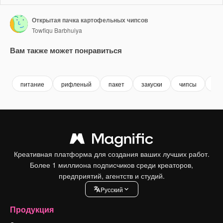
Открытая пачка картофельных чипсов
Towfiqu Barbhuiya
Вам также может понравиться
Premium
Premium
Premium
Premium
питание
рифленый
пакет
закуски
чипсы
зак
Креативная платформа для создания ваших лучших работ.
Более 1 миллиона подписчиков среди креаторов,
предприятий, агентств и студий.
Pусский
Продукция