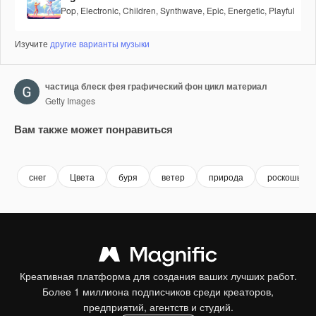
Pop
,
Electronic
,
Children
,
Synthwave
,
Epic
,
Energetic
,
Playful
Изучите
другие варианты музыки
частица блеск фея графический фон цикл материал
Getty Images
Вам также может понравиться
Premium
Premium
Premium
Premium
снег
Цвета
буря
ветер
природа
роскошь
Креативная платформа для создания ваших лучших работ.
Более 1 миллиона подписчиков среди креаторов,
предприятий, агентств и студий.