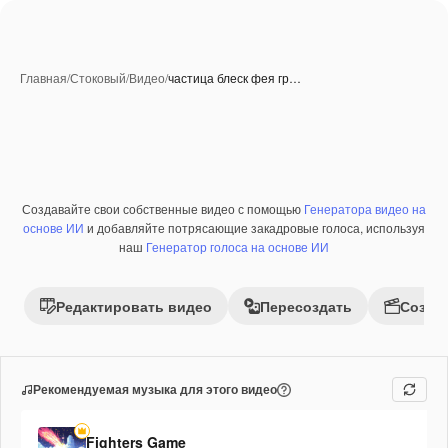
Главная
/
Стоковый
/
Видео
/
частица блеск фея гр…
Создавайте свои собственные видео с помощью
Генератора видео на
Премиум
основе ИИ
и добавляйте потрясающие закадровые голоса, используя
наш
Генератор голоса на основе ИИ
Редактировать видео
Пересоздать
Созда
Рекомендуемая музыка для этого видео
Fighters Game