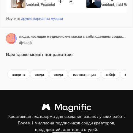
Ambient
,
Peaceful
Ambient
,
Laid Back
Изучите
другие варианты музыки
люди, носящие медицинские маски с соблюдением социальной дистанции
djvstock
Вам также может понравиться
Premium
Premium
Premium
Premium
защита
люди
люди
иллюстрация
сейф
безо
Креативная платформа для создания ваших лучших работ.
Более 1 миллиона подписчиков среди креаторов,
предприятий, агентств и студий.