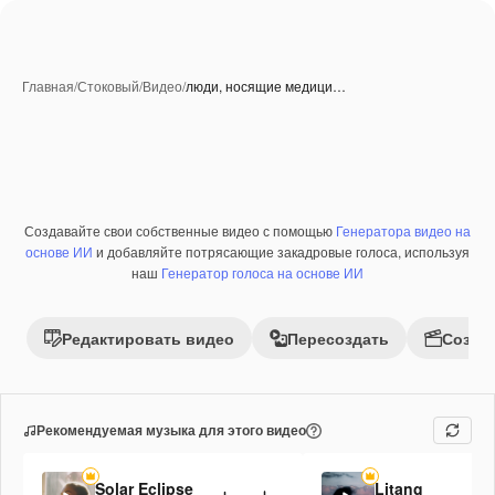
Главная
/
Стоковый
/
Видео
/
люди, носящие медици…
Создавайте свои собственные видео с помощью
Генератора видео на
Премиум
основе ИИ
и добавляйте потрясающие закадровые голоса, используя
наш
Генератор голоса на основе ИИ
Редактировать видео
Пересоздать
Созда
Рекомендуемая музыка для этого видео
Solar Eclipse
Litang