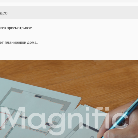
век просматривае…
ет планировки дома.