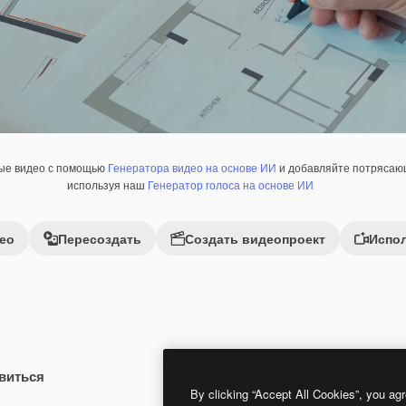
ные видео с помощью
Генератора видео на основе ИИ
и добавляйте потрясающ
используя наш
Генератор голоса на основе ИИ
ео
Пересоздать
Создать видеопроект
Испол
виться
Premium
Premium
By clicking “Accept All Cookies”, you agr