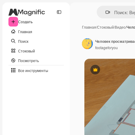
Создать
Главная
/
Стоковый
/
Видео
/
Чело
Главная
Поиск
Человек просматрива
footageforyou
Стоковый
Посмотреть
Все инструменты
Премиум