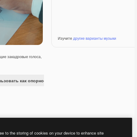
Изучите
другие варианты музыки
ие закадровые голоса,
ьзовать как опорное изображение
Premium
Premium
Premium
Premium
ee to the storing of cookies on your device to enhance site