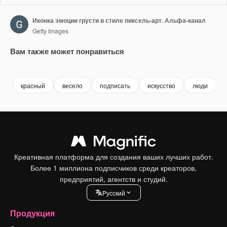
Иконка эмоции грусти в стиле пиксель-арт. Альфа-канал
Getty Images
Вам также может понравиться
Premium
Premium
Premium
Premium
красный
весело
подписать
искусство
люди
Креативная платформа для создания ваших лучших работ.
Более 1 миллиона подписчиков среди креаторов,
предприятий, агентств и студий.
Pусский
Продукция