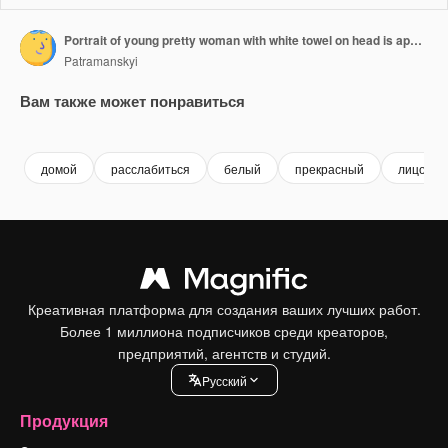
Portrait of young pretty woman with white towel on head is applying fresh white thick mask and scrub on the face. Natural organic cosmetics for skin care. Woman after shower, face skin care
Patramanskyi
Вам также может понравиться
Premium
Premium
домой
расслабиться
белый
прекрасный
лицо
Креативная платформа для создания ваших лучших работ.
Более 1 миллиона подписчиков среди креаторов,
предприятий, агентств и студий.
Pусский
Продукция