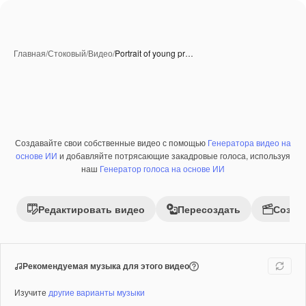
Главная
/
Стоковый
/
Видео
/
Portrait of young pr…
Создавайте свои собственные видео с помощью
Генератора видео на
Премиум
основе ИИ
и добавляйте потрясающие закадровые голоса, используя
наш
Генератор голоса на основе ИИ
Редактировать видео
Пересоздать
Созда
Рекомендуемая музыка для этого видео
Изучите
другие варианты музыки