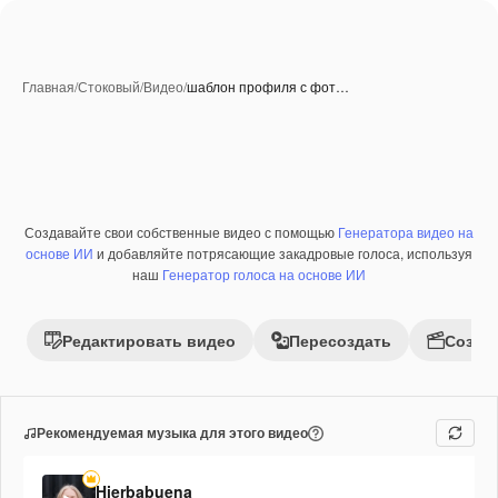
Главная
/
Стоковый
/
Видео
/
шаблон профиля с фот…
Создавайте свои собственные видео с помощью
Генератора видео на
Премиум
основе ИИ
и добавляйте потрясающие закадровые голоса, используя
наш
Генератор голоса на основе ИИ
Редактировать видео
Пересоздать
Созда
Рекомендуемая музыка для этого видео
Hierbabuena