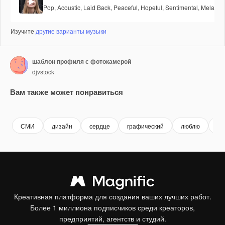
Pop
,
Acoustic
,
Laid Back
,
Peaceful
,
Hopeful
,
Sentimental
,
Melancho
Изучите
другие варианты музыки
шаблон профиля с фотокамерой
djvstock
Вам также может понравиться
Premium
Premium
Premium
Premium
СМИ
дизайн
сердце
графический
люблю
ил
Креативная платформа для создания ваших лучших работ.
Более 1 миллиона подписчиков среди креаторов,
предприятий, агентств и студий.