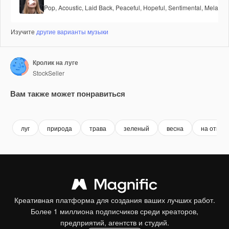
Pop
,
Acoustic
,
Laid Back
,
Peaceful
,
Hopeful
,
Sentimental
,
Melancho
Изучите
другие варианты музыки
Кролик на луге
StockSeller
Вам также может понравиться
Premium
Premium
Premium
Premium
луг
природа
трава
зеленый
весна
на откры
Креативная платформа для создания ваших лучших работ.
Более 1 миллиона подписчиков среди креаторов,
предприятий, агентств и студий.