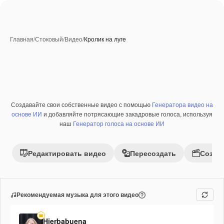
Главная
/
Стоковый
/
Видео
/
Кролик на луге
Создавайте свои собственные видео с помощью
Генератора видео на
Премиум
основе ИИ
и добавляйте потрясающие закадровые голоса, используя
наш
Генератор голоса на основе ИИ
Редактировать видео
Пересоздать
Созда
Рекомендуемая музыка для этого видео
Hierbabuena