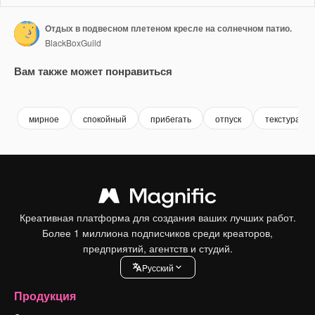
Отдых в подвесном плетеном кресле на солнечном патио.
BlackBoxGuild
Вам также может понравиться
Premium
Premium
Сгенерировано с помощью ИИ
Premium
Premium
Сгенериров
мирное
спокойный
прибегать
отпуск
текстура
Креативная платформа для создания ваших лучших работ.
Более 1 миллиона подписчиков среди креаторов,
предприятий, агентств и студий.
Pусский
Продукция