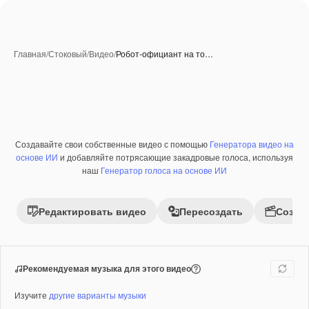
Главная
/
Стоковый
/
Видео
/
Робот-официант на то…
Созданные при помощи ИИ
Создавайте свои собственные видео с помощью
Генератора видео на
Премиум
основе ИИ
и добавляйте потрясающие закадровые голоса, используя
наш
Генератор голоса на основе ИИ
Редактировать видео
Пересоздать
Созда
Рекомендуемая музыка для этого видео
Изучите
другие варианты музыки