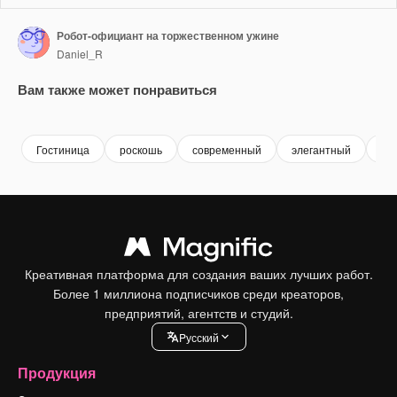
Робот-официант на торжественном ужине
Daniel_R
Вам также может понравиться
Premium
Premium
Сгенерировано с помощью ИИ
Premium
Premium
Гостиница
роскошь
современный
элегантный
ме
Креативная платформа для создания ваших лучших работ.
Более 1 миллиона подписчиков среди креаторов,
предприятий, агентств и студий.
Pусский
Продукция