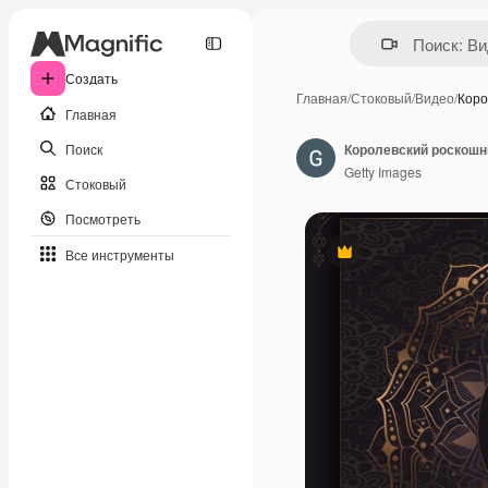
Создать
Главная
/
Стоковый
/
Видео
/
Коро
Главная
Поиск
Getty Images
Стоковый
Посмотреть
Все инструменты
Премиум