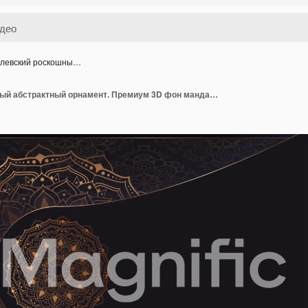
левский роскошны…
Королевский роскошный абстрактный орнамент. Премиум 3D фон мандалы, мотив золотого узора, старинный винтажный орнамент. Черный стиль и виньетка с эффектом черного шума.