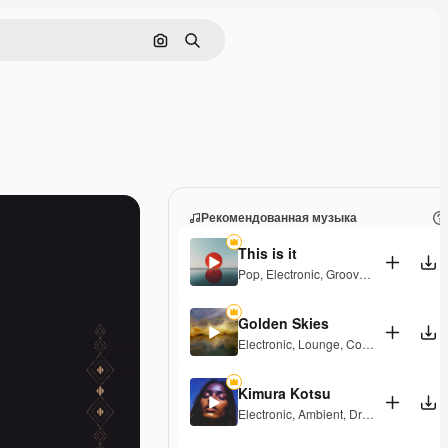
Поиск по изображению
Поиск
Рекомендованная музыка
This is it
Pop
,
Electronic
,
Groovy
,
Hopeful
,
Eleg
Golden Skies
Electronic
,
Lounge
,
Corporate
,
Groovy
Kimura Kotsu
Electronic
,
Ambient
,
Dramatic
,
Laid Ba