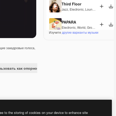
Third Floor
Jazz
,
Electronic
,
Lounge
,
Groovy
,
Laid
PAPARA
Electronic
,
World
,
Groovy
,
Energetic
,
P
Изучите
другие варианты музыки
Winter Sports (Podium Remix)
Electronic
,
Ambient
,
Corporate
,
Groovy
ие закадровые голоса,
Ordel
Electronic
,
Ambient
,
Laid Back
,
Peacef
ьзовать как опорное изображение
Londonderry Air
Electronic
,
Lounge
,
Ambient
,
Laid Bac
Norwegian Voices
Electronic
,
Groovy
,
Energetic
,
Hopeful
Premium
Premium
Premium
Premium
ee to the storing of cookies on your device to enhance site