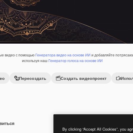
ные видео с помощью
Генератора видео на основе ИИ
и добавляйте потрясающ
используя наш
Генератор голоса на основе ИИ
ео
Пересоздать
Создать видеопроект
Испол
виться
Premium
Premium
By clicking “Accept All Cookies”, you agr