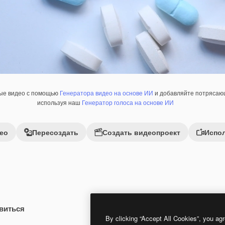
ные видео с помощью
Генератора видео на основе ИИ
и добавляйте потрясающ
используя наш
Генератор голоса на основе ИИ
ео
Пересоздать
Создать видеопроект
Испол
виться
Premium
Premium
By clicking “Accept All Cookies”, you agr