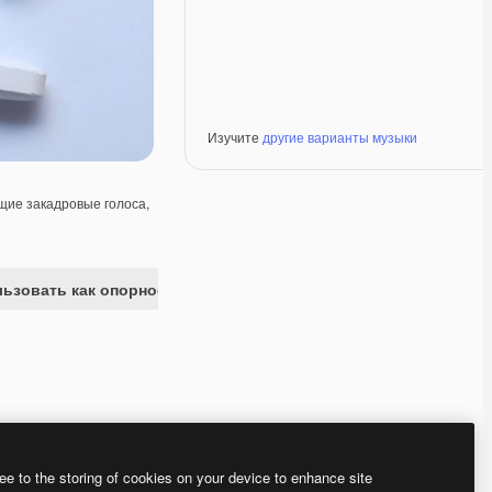
Изучите
другие варианты музыки
ие закадровые голоса,
ьзовать как опорное изображение
Premium
Premium
Premium
Premium
ee to the storing of cookies on your device to enhance site