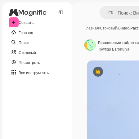
Создать
Главная
/
Стоковый
/
Видео
/
Расс
Главная
Поиск
Рассеянные таблетки
Towfiqu Barbhuiya
Стоковый
Посмотреть
Все инструменты
Премиум