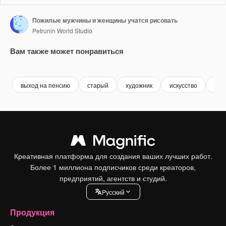
Пожилые мужчины и женщины учатся рисовать
Petrunin World Studio
Вам также может понравиться
Premium
Premium
Premium
Premium
выход на пенсию
старый
художник
искусство
ярк
Креативная платформа для создания ваших лучших работ.
Более 1 миллиона подписчиков среди креаторов,
предприятий, агентств и студий.
Pусский
Продукция