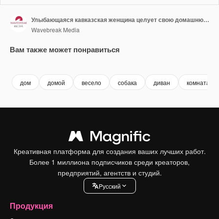
Улыбающаяся кавказская женщина целует свою домашнюю собаку, сидящую на диване дома.
Wavebreak Media
Вам также может понравиться
Premium
Premium
Premium
Premium
дом
домой
весело
собака
диван
комната
Креативная платформа для создания ваших лучших работ.
Более 1 миллиона подписчиков среди креаторов,
предприятий, агентств и студий.
Pусский
Продукция