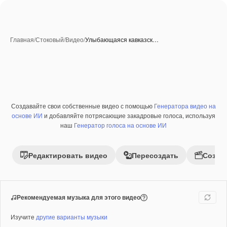
Главная
/
Стоковый
/
Видео
/
Улыбающаяся кавказск…
Создавайте свои собственные видео с помощью
Генератора видео на
Премиум
основе ИИ
и добавляйте потрясающие закадровые голоса, используя
наш
Генератор голоса на основе ИИ
Редактировать видео
Пересоздать
Созда
Рекомендуемая музыка для этого видео
Изучите
другие варианты музыки