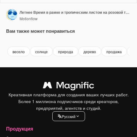
Летнее Время в рамке и тропическим листом на розовой текстуре
Motionflow
Вам также может понравиться
Premium
Premium
Premium
Premium
весело
солнце
природа
дерево
продажа
по
Креативная платформа для создания ваших лучших работ.
Более 1 миллиона подписчиков среди креаторов,
предприятий, агентств и студий.
Pусский
Продукция