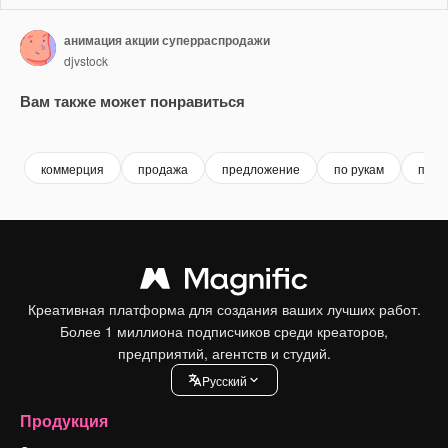
анимация акции суперраспродажи
djvstock
Вам также может понравиться
Premium
Premium
коммерция
продажа
предложение
по рукам
похо
Креативная платформа для создания ваших лучших работ.
Более 1 миллиона подписчиков среди креаторов,
предприятий, агентств и студий.
Pусский
Продукция