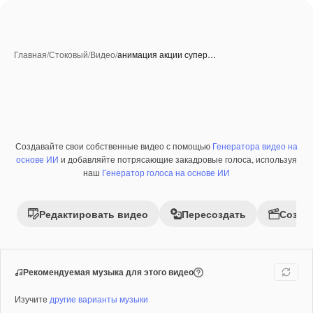
Главная
/
Стоковый
/
Видео
/
анимация акции супер…
Создавайте свои собственные видео с помощью
Генератора видео на
Премиум
основе ИИ
и добавляйте потрясающие закадровые голоса, используя
наш
Генератор голоса на основе ИИ
Редактировать видео
Пересоздать
Созда
Рекомендуемая музыка для этого видео
Изучите
другие варианты музыки