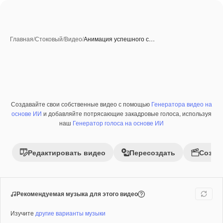
Главная
/
Стоковый
/
Видео
/
Анимация успешного с…
Созданные при помощи ИИ
Создавайте свои собственные видео с помощью
Генератора видео на
Премиум
основе ИИ
и добавляйте потрясающие закадровые голоса, используя
наш
Генератор голоса на основе ИИ
Редактировать видео
Пересоздать
Созда
Рекомендуемая музыка для этого видео
Изучите
другие варианты музыки