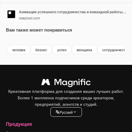
Анимация успешного сотрудничества и командной работы, прозрачное видео 4K, зеленый фон
rawpixel.com
Вам также может понравиться
Premium
Premium
Premium
Premium
Сгенериров
человек
бизнес
успех
женщина
сотрудничество
Креативная платформа для создания ваших лучших работ.
Более 1 миллиона подписчиков среди креаторов,
предприятий, агентств и студий.
Pусский
Продукция