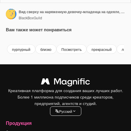
Вид сверху на наряженную девочку-младенца на одеяле, замедленная съемка
BlackBoxGuild
Вам также может понравиться
Premium
Premium
Premium
Premium
пурпурный
близко
Посмотреть
прекрасный
лицо
Креативная платформа для создания ваших лучших работ.
Более 1 миллиона подписчиков среди креаторов,
предприятий, агентств и студий.
Pусский
Продукция