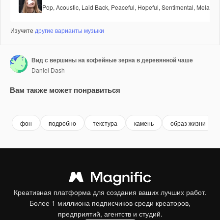
Pop
,
Acoustic
,
Laid Back
,
Peaceful
,
Hopeful
,
Sentimental
,
Melancho
Изучите
другие варианты музыки
Вид с вершины на кофейные зерна в деревянной чаше
Daniel Dash
Вам также может понравиться
Premium
Premium
Сгенерировано с помощью ИИ
Premium
Premium
Сгенериров
фон
подробно
текстура
камень
образ жизни
Креативная платформа для создания ваших лучших работ.
Более 1 миллиона подписчиков среди креаторов,
предприятий, агентств и студий.