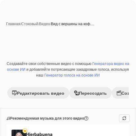
Главная
/
Стоковый
/
Видео
/
Вид с вершины на коф…
Создавайте свои собственные видео с помощью
Генератора видео на
Премиум
основе ИИ
и добавляйте потрясающие закадровые голоса, используя
наш
Генератор голоса на основе ИИ
Редактировать видео
Пересоздать
Созда
Рекомендуемая музыка для этого видео
Hierbabuena