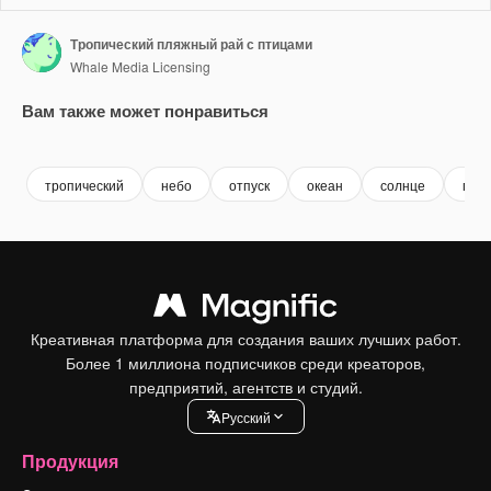
Тропический пляжный рай с птицами
Whale Media Licensing
Вам также может понравиться
Premium
Premium
Premium
Premium
тропический
небо
отпуск
океан
солнце
пля
Креативная платформа для создания ваших лучших работ.
Более 1 миллиона подписчиков среди креаторов,
предприятий, агентств и студий.
Pусский
Продукция