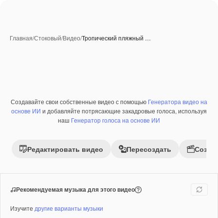
Главная
/
Стоковый
/
Видео
/
Тропический пляжный …
Создавайте свои собственные видео с помощью
Генератора видео на
Премиум
основе ИИ
и добавляйте потрясающие закадровые голоса, используя
наш
Генератор голоса на основе ИИ
Редактировать видео
Пересоздать
Созда
Рекомендуемая музыка для этого видео
Изучите
другие варианты музыки