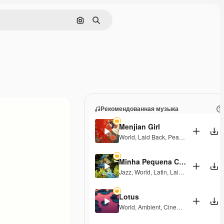
Поиск по изображению
Поиск
Рекомендованная музыка
Menjian Girl
World
,
Laid Back
,
Peaceful
,
Hopeful
,
S
Minha Pequena Casa Rosa
Jazz
,
World
,
Latin
,
Laid Back
,
Peaceful
Lotus
World
,
Ambient
,
Cinematic
,
Laid Back
,