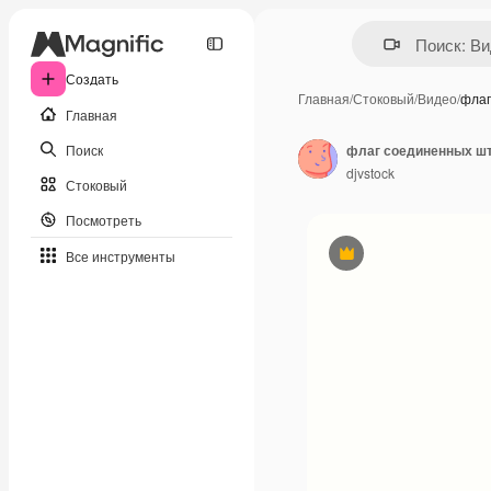
Создать
Главная
/
Стоковый
/
Видео
/
флаг
Главная
Поиск
флаг соединенных шт
djvstock
Стоковый
Посмотреть
Все инструменты
Премиум