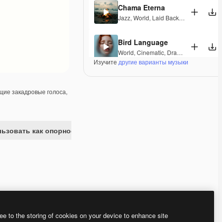
Chama Eterna
Jazz
,
World
,
Laid Back
,
Peaceful
,
Hope
Bird Language
World
,
Cinematic
,
Dramatic
,
Laid Back
Изучите
другие варианты музыки
Indian Princess
World
,
Ambient
,
Peaceful
ие закадровые голоса,
Meenakshi Amman
World
,
Cinematic
,
Dramatic
,
Laid Back
ьзовать как опорное изображение
Wujian River
World
,
Cinematic
,
Peaceful
,
Hopeful
Warbling birds
World
,
Cinematic
,
Peaceful
,
Hopeful
Premium
Premium
Premium
Premium
ee to the storing of cookies on your device to enhance site