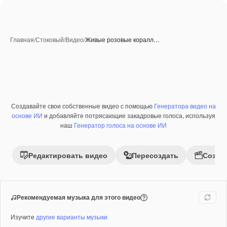
Главная
/
Стоковый
/
Видео
/
Живые розовые коралл…
Созданные при помощи ИИ
Создавайте свои собственные видео с помощью
Генератора видео на
Премиум
основе ИИ
и добавляйте потрясающие закадровые голоса, используя
наш
Генератор голоса на основе ИИ
Редактировать видео
Пересоздать
Созда
Рекомендуемая музыка для этого видео
Изучите
другие варианты музыки