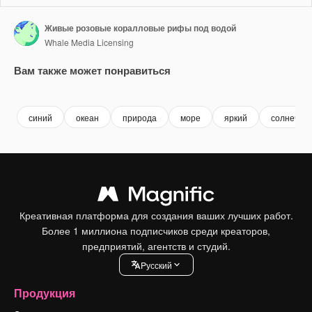
Живые розовые коралловые рифы под водой
Whale Media Licensing
Вам также может понравиться
Premium
Premium
Premium
Premium
Сгенериров
синий
океан
природа
море
яркий
солнечный
Креативная платформа для создания ваших лучших работ.
Более 1 миллиона подписчиков среди креаторов,
предприятий, агентств и студий.
Pусский
Продукция