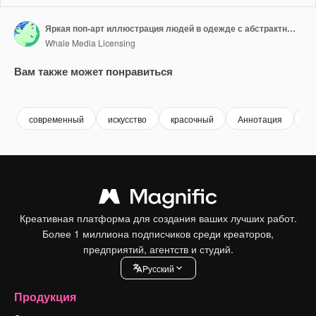
Яркая поп-арт иллюстрация людей в одежде с абстрактными узорами
Whale Media Licensing
Вам также может понравиться
Premium
Premium
Сгенерировано с помощью ИИ
Premium
Premium
Сгенериров
современный
искусство
красочный
Аннотация
м
Креативная платформа для создания ваших лучших работ.
Более 1 миллиона подписчиков среди креаторов,
предприятий, агентств и студий.
Pусский
Продукция