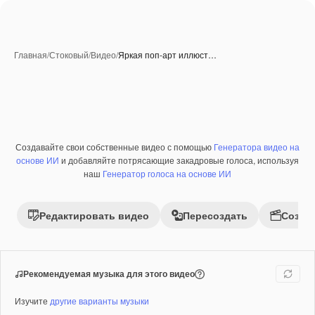
Главная
/
Стоковый
/
Видео
/
Яркая поп-арт иллюст…
Созданные при помощи ИИ
Создавайте свои собственные видео с помощью
Генератора видео на
Премиум
основе ИИ
и добавляйте потрясающие закадровые голоса, используя
наш
Генератор голоса на основе ИИ
Редактировать видео
Пересоздать
Созда
Рекомендуемая музыка для этого видео
Изучите
другие варианты музыки