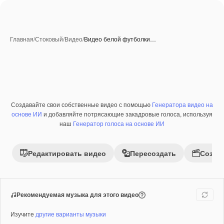
Главная
/
Стоковый
/
Видео
/
Видео белой футболки…
Созданные при помощи ИИ
Создавайте свои собственные видео с помощью
Генератора видео на
Премиум
основе ИИ
и добавляйте потрясающие закадровые голоса, используя
наш
Генератор голоса на основе ИИ
Редактировать видео
Пересоздать
Созда
Рекомендуемая музыка для этого видео
Изучите
другие варианты музыки