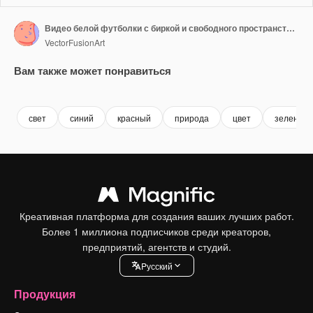
Видео белой футболки с биркой и свободного пространства на зеленом фоне
VectorFusionArt
Вам также может понравиться
Premium
Premium
Сгенерировано с помощью ИИ
Premium
Premium
Сгенериров
свет
синий
красный
природа
цвет
зеленый
Креативная платформа для создания ваших лучших работ.
Более 1 миллиона подписчиков среди креаторов,
предприятий, агентств и студий.
Pусский
Продукция