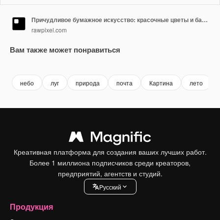
Причудливое бумажное искусство: красочные цветы и бабочки на лугу
rawpixel.com
Вам также может понравиться
Premium
Premium
Premium
Premium
Сгенериров
небо
луг
природа
почта
Картина
лето
Креативная платформа для создания ваших лучших работ.
Более 1 миллиона подписчиков среди креаторов,
предприятий, агентств и студий.
Pусский
Продукция