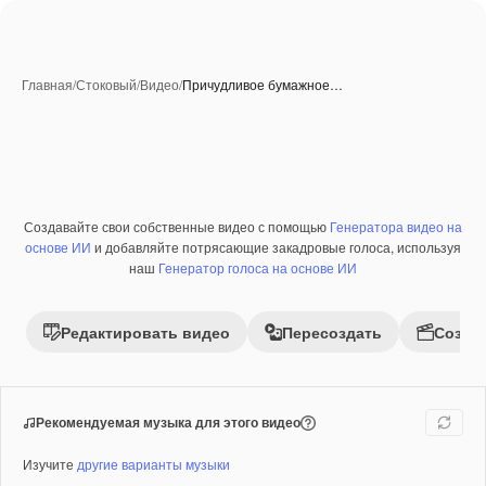
Главная
/
Стоковый
/
Видео
/
Причудливое бумажное…
Созданные при помощи ИИ
Создавайте свои собственные видео с помощью
Генератора видео на
Премиум
основе ИИ
и добавляйте потрясающие закадровые голоса, используя
наш
Генератор голоса на основе ИИ
Редактировать видео
Пересоздать
Созда
Рекомендуемая музыка для этого видео
Изучите
другие варианты музыки