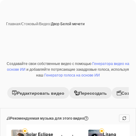
Главная
/
Стоковый
/
Видео
/
Двор Белой мечети
Создавайте свои собственные видео с помощью
Генератора видео на
Премиум
основе ИИ
и добавляйте потрясающие закадровые голоса, используя
наш
Генератор голоса на основе ИИ
Редактировать видео
Пересоздать
Созда
Рекомендуемая музыка для этого видео
Solar Eclipse
Litang