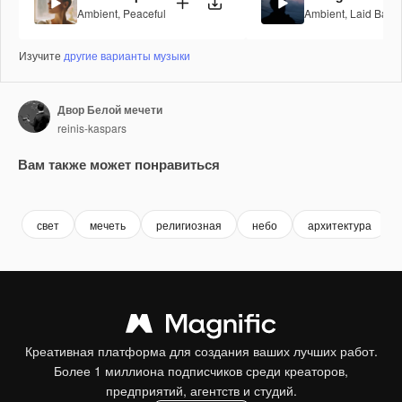
Ambient
,
Peaceful
Ambient
,
Laid Back
Изучите
другие варианты музыки
Двор Белой мечети
reinis-kaspars
Вам также может понравиться
Premium
Premium
Premium
Premium
свет
мечеть
религиозная
небо
архитектура
Креативная платформа для создания ваших лучших работ.
Более 1 миллиона подписчиков среди креаторов,
предприятий, агентств и студий.