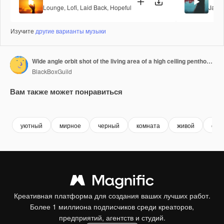
Lounge
,
Lofi
,
Laid Back
,
Hopeful
Jazz
,
Изучите
другие варианты музыки
Wide angle orbit shot of the living area of a high ceiling penthouse condominium unit with a floor to ceiling window wall at the side and balcony outside during a sunny day
BlackBoxGuild
Вам также может понравиться
Premium
Premium
Premium
Premium
уютный
мирное
черный
комната
живой
сто
Креативная платформа для создания ваших лучших работ.
Более 1 миллиона подписчиков среди креаторов,
предприятий, агентств и студий.