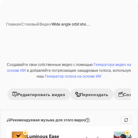
Главная
/
Стоковый
/
Видео
/
Wide angle orbit sho…
Создавайте свои собственные видео с помощью
Генератора видео на
Премиум
основе ИИ
и добавляйте потрясающие закадровые голоса, используя
наш
Генератор голоса на основе ИИ
Редактировать видео
Пересоздать
Созда
Рекомендуемая музыка для этого видео
Luminous Ease
Jaz