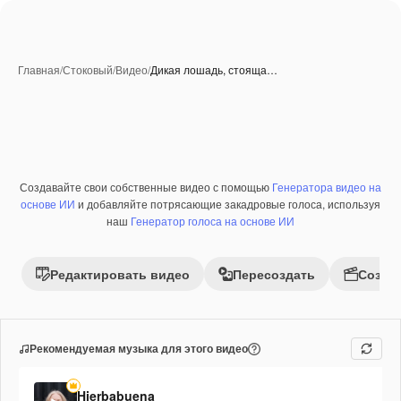
Главная
/
Стоковый
/
Видео
/
Дикая лошадь, стояща…
Созданные при помощи ИИ
Создавайте свои собственные видео с помощью
Генератора видео на
Премиум
основе ИИ
и добавляйте потрясающие закадровые голоса, используя
наш
Генератор голоса на основе ИИ
Редактировать видео
Пересоздать
Созда
Рекомендуемая музыка для этого видео
Hierbabuena