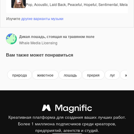
Pop
,
Acoustic
,
Laid Back
,
Peaceful
,
Hopeful
,
Sentimental
,
Melancho
Изучите
другие варианты музыки
Дикая лошадь, стоящая на травяном поле
Whale Media Licensing
Вам также может понравиться
Premium
Premium
Сгенерировано с помощью ИИ
Premium
Premium
природа
животное
лошадь
прерия
луг
жива
Креативная платформа для создания ваших лучших работ.
Более 1 миллиона подписчиков среди креаторов,
предприятий, агентств и студий.