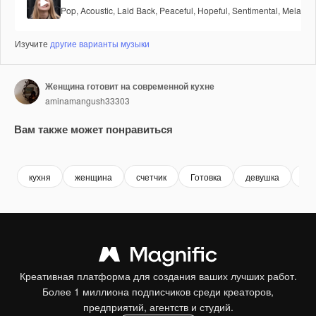
Pop
,
Acoustic
,
Laid Back
,
Peaceful
,
Hopeful
,
Sentimental
,
Melancho
Изучите
другие варианты музыки
Женщина готовит на современной кухне
aminamangush33303
Вам также может понравиться
Premium
Premium
Premium
Premium
кухня
женщина
счетчик
Готовка
девушка
до
Креативная платформа для создания ваших лучших работ.
Более 1 миллиона подписчиков среди креаторов,
предприятий, агентств и студий.