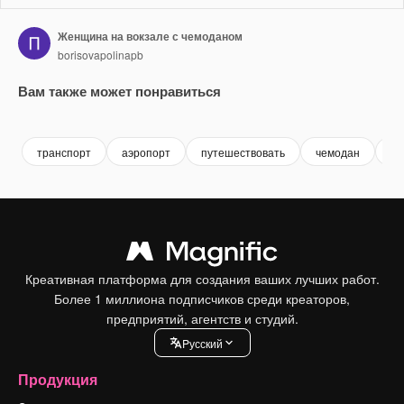
Женщина на вокзале с чемоданом
borisovapolinapb
Вам также может понравиться
Premium
Premium
Premium
Premium
транспорт
аэропорт
путешествовать
чемодан
пл
Креативная платформа для создания ваших лучших работ.
Более 1 миллиона подписчиков среди креаторов,
предприятий, агентств и студий.
Pусский
Продукция