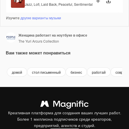
Jazz
,
Lofi
,
Laid Back
,
Peaceful
,
Sentimental
Изучите
другие варианты музыки
Женщина работает на ноутбуке в офисе
The Yuri Arcurs Collection
Вам также может понравиться
Premium
Premium
Premium
Premium
домой
стол письменный
бизнес
работай
соврем
Креативная платформа для создания ваших лучших работ.
Более 1 миллиона подписчиков среди креаторов,
предприятий, агентств и студий.