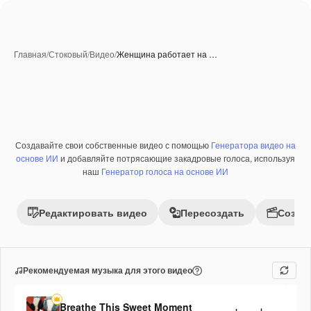
Главная
/
Стоковый
/
Видео
/
Женщина работает на …
Создавайте свои собственные видео с помощью
Генератора видео на
Премиум
основе ИИ
и добавляйте потрясающие закадровые голоса, используя
наш
Генератор голоса на основе ИИ
Редактировать видео
Пересоздать
Созда
Рекомендуемая музыка для этого видео
Breathe This Sweet Moment