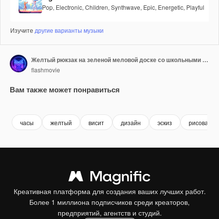
Pop
,
Electronic
,
Children
,
Synthwave
,
Epic
,
Energetic
,
Playful
Изучите
другие варианты музыки
Желтый рюкзак на зеленой меловой доске со школьными принадлежностями
flashmovie
Вам также может понравиться
Premium
Premium
Сгенерировано с помощью ИИ
Premium
Premium
Сгенериров
часы
желтый
висит
дизайн
эскиз
рисование
Креативная платформа для создания ваших лучших работ.
Более 1 миллиона подписчиков среди креаторов,
предприятий, агентств и студий.