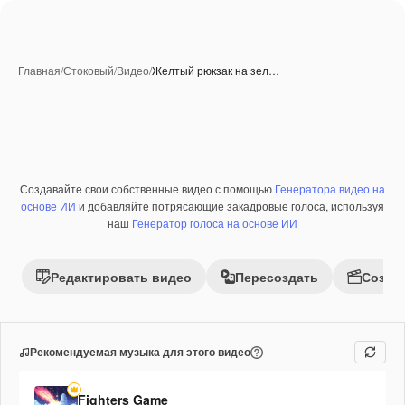
Главная
/
Стоковый
/
Видео
/
Желтый рюкзак на зел…
Создавайте свои собственные видео с помощью
Генератора видео на
Премиум
основе ИИ
и добавляйте потрясающие закадровые голоса, используя
наш
Генератор голоса на основе ИИ
Редактировать видео
Пересоздать
Созда
Рекомендуемая музыка для этого видео
Fighters Game