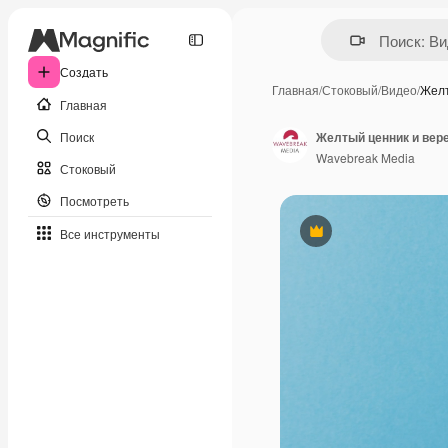
Создать
Главная
/
Стоковый
/
Видео
/
Желт
Главная
Поиск
Желтый ценник и вере
Wavebreak Media
Стоковый
Посмотреть
Все инструменты
Премиум