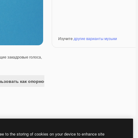
Изучите
другие варианты музыки
ие закадровые голоса,
ьзовать как опорное изображение
Premium
Premium
Сгенерировано с помощью ИИ
Premium
Premium
Сгенерировано с
ee to the storing of cookies on your device to enhance site