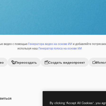
ные видео с помощью
Генератора видео на основе ИИ
и добавляйте потрясающ
используя наш
Генератор голоса на основе ИИ
ео
Пересоздать
Создать видеопроект
Испол
виться
Premium
Premium
Сгенерировано с помощью ИИ
By clicking “Accept All Cookies”, you agr