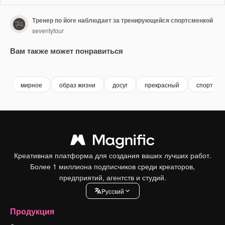
Тренер по йоге наблюдает за тренирующейся спортсменкой
seventyfour
Вам также может понравиться
Premium
Premium
Premium
Premium
мирное
образ жизни
досуг
прекрасный
спорт
Креативная платформа для создания ваших лучших работ.
Более 1 миллиона подписчиков среди креаторов,
предприятий, агентств и студий.
Pусский
Продукция